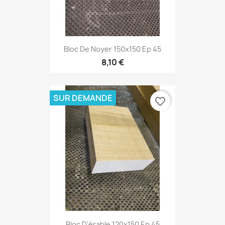
Bloc De Noyer 150x150 Ep 45
8,10 €
SUR DEMANDE
favorite_border
Bloc D'érable 120x150 Ep 45