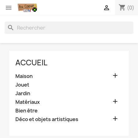
shopping_cart


(0)
search
ACCUEIL

Maison
Jouet
Jardin

Matériaux
Bien être

Déco et objets artistiques