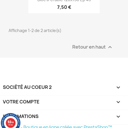
7,50 €
Affichage 1-2 de 2 article(s)
Retour en haut

SOCIÉTÉ AU COEUR 2

VOTRE COMPTE

INFORMATIONS
keyboard_arrow_down
9.5
/10
163 avis
© 2026 - Boutique en ligne créée avec PrestaShop™