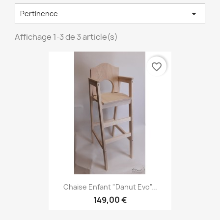

Pertinence
Affichage 1-3 de 3 article(s)
favorite_border
Chaise Enfant "Dahut Evo"...
149,00 €