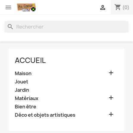
shopping_cart


(0)
search
ACCUEIL

Maison
Jouet
Jardin

Matériaux
Bien être

Déco et objets artistiques