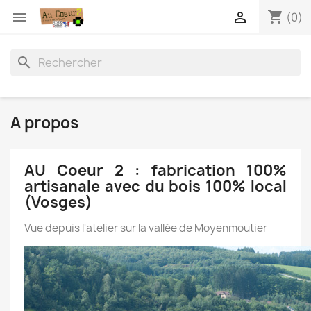
shopping_cart


(0)
search
A propos
AU Coeur 2 : fabrication 100%
artisanale avec du bois 100% local
(Vosges)
Vue depuis l'atelier sur la vallée de Moyenmoutier