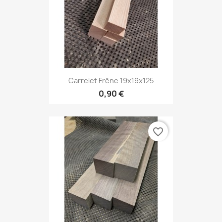
Carrelet Frêne 19x19x125
0,90 €
favorite_border