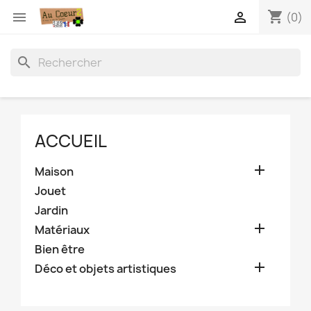
shopping_cart


(0)
search
ACCUEIL

Maison
Jouet
Jardin

Matériaux
Bien être

Déco et objets artistiques