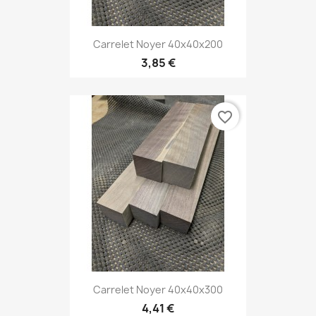
Carrelet Noyer 40x40x200
3,85 €
favorite_border
Carrelet Noyer 40x40x300
4,41 €