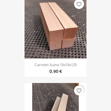
favorite_border
Carrelet Aulne 19x19x125
0,90 €
favorite_border