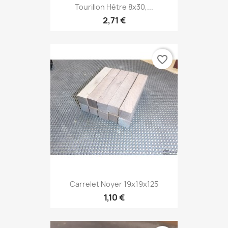
Tourillon Hêtre 8x30,...
2,71 €
favorite_border
Carrelet Noyer 19x19x125
1,10 €