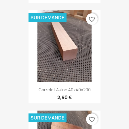
SUR DEMANDE
favorite_border
Carrelet Aulne 40x40x200
2,90 €
SUR DEMANDE
favorite_border