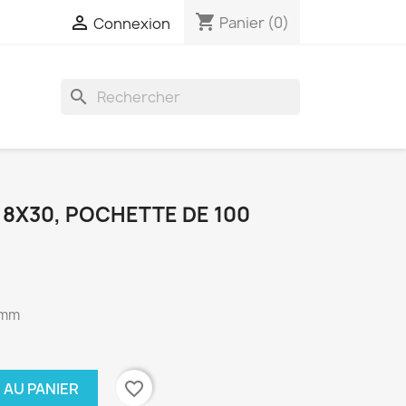
shopping_cart

Panier
(0)
Connexion
search
 8X30, POCHETTE DE 100
0 mm
favorite_border
 AU PANIER