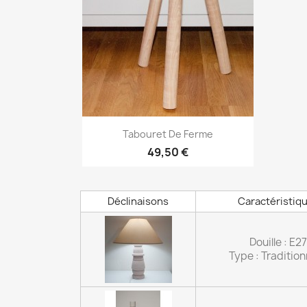
Aperçu rapide

Tabouret De Ferme
49,50 €
Déclinaisons
Caractéristiq
Douille : E27
Type : Tradition