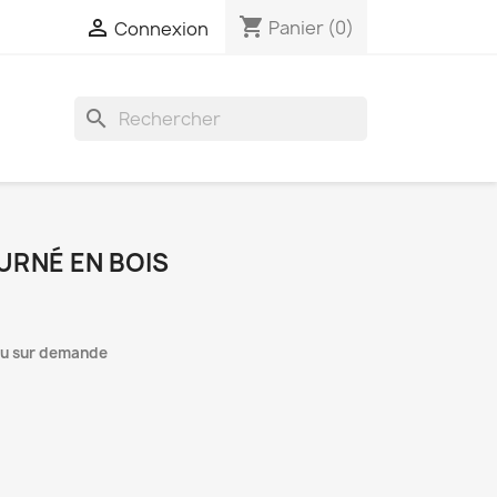
shopping_cart

Panier
(0)
Connexion
search
URNÉ EN BOIS
 ou sur demande