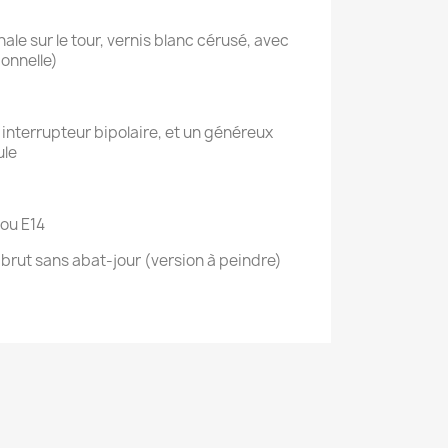
nale sur le tour, vernis blanc cérusé, avec
ionnelle)
 interrupteur bipolaire, et un généreux
ule
 ou E14
brut sans abat-jour (version à peindre)