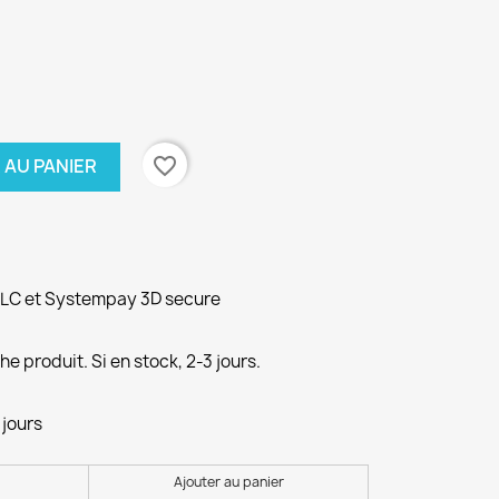
favorite_border
 AU PANIER
PLC et Systempay 3D secure
e produit. Si en stock, 2-3 jours.
 jours
Ajouter au panier