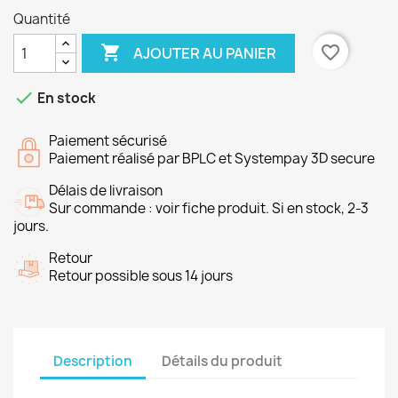
Quantité

favorite_border
AJOUTER AU PANIER

En stock
Paiement sécurisé
Paiement réalisé par BPLC et Systempay 3D secure
Délais de livraison
Sur commande : voir fiche produit. Si en stock, 2-3
jours.
Retour
Retour possible sous 14 jours
Description
Détails du produit