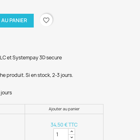
favorite_border
 AU PANIER
PLC et Systempay 3D secure
e produit. Si en stock, 2-3 jours.
 jours
Ajouter au panier
34,50 € TTC