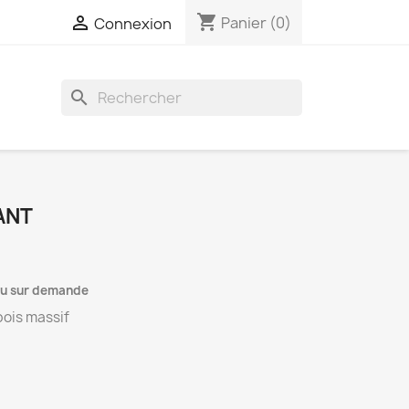
shopping_cart

Panier
(0)
Connexion
search
ANT
 ou sur demande
bois massif