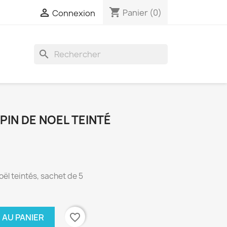
shopping_cart

Panier
(0)
Connexion
search
PIN DE NOEL TEINTÉ
oël teintés, sachet de 5
favorite_border
 AU PANIER