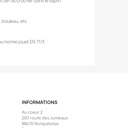
et de l'accrocher dans le sapin.
, bouleau, etc
au norme jouet EN 71/3
INFORMATIONS
Au coeur 2
200 route des Jumeaux
88470 Nompatelize