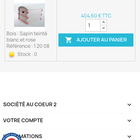
404,60 € TTC
Bois : Sapin teinté
AJOUTER AU PANIER

blanc et rose
Référence : 1 20 08
Stock : 0
SOCIÉTÉ AU COEUR 2

VOTRE COMPTE

INFORMATIONS
keyboard_arrow_down