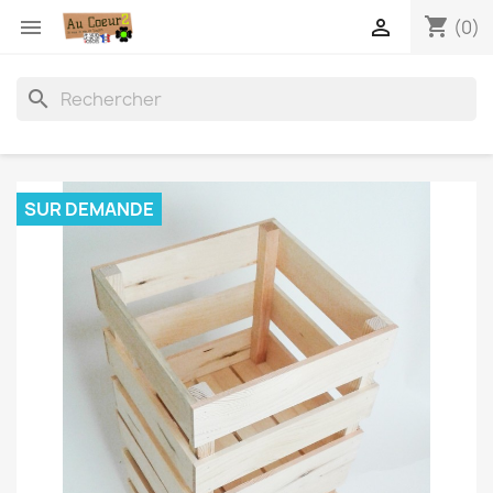
shopping_cart


(0)
search
SUR DEMANDE