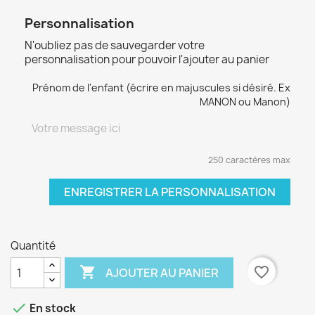
Personnalisation
N'oubliez pas de sauvegarder votre
personnalisation pour pouvoir l'ajouter au panier
Prénom de l'enfant (écrire en majuscules si désiré. Ex
MANON ou Manon)
250 caractères max
ENREGISTRER LA PERSONNALISATION
Quantité

favorite_border
AJOUTER AU PANIER

En stock