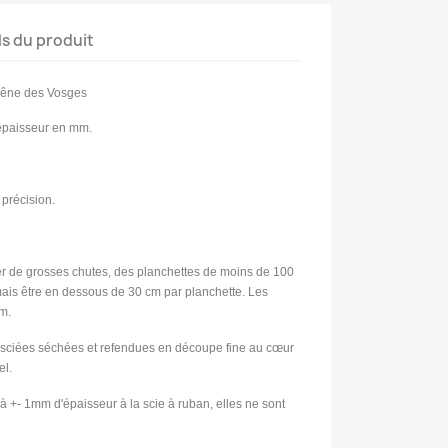
ls du produit
hêne des Vosges
paisseur en mm.
 précision.
iter de grosses chutes, des planchettes de moins de 100
mais être en dessous de 30 cm par planchette. Les
m.
 sciées séchées et refendues en découpe fine au cœur
el.
 +- 1mm d'épaisseur à la scie à ruban, elles ne sont