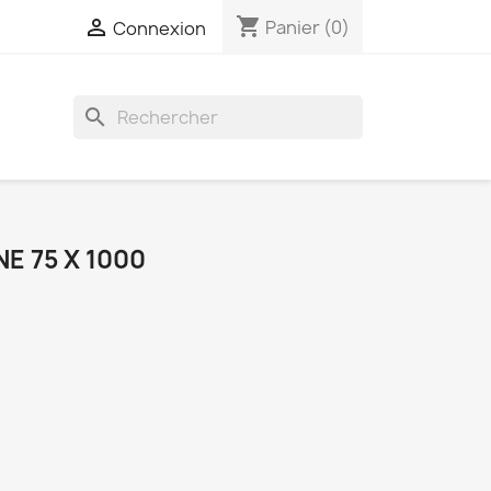
shopping_cart

Panier
(0)
Connexion
search
E 75 X 1000