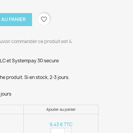
favorite_border
 AU PANIER
uvoir commander ce produit est 4.
PLC et Systempay 3D secure
e produit. Si en stock, 2-3 jours.
 jours
Ajouter au panier
9,43 € TTC